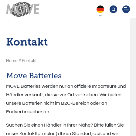
Move Batteries
Kontakt
Im looking for
MPA –
MPX –
Produkte
cyclic
cyclic
Home
//
Kontakt
Productline 1
Downloads
AGM
AGM Xtra
Move Batteries
Productline 2
Batteries
Batteries
Nachrichten
MOVE Batteries werden nur an offizielle Importeure und
Productline 3
MPA XL –
Händler verkauft, die sie vor Ort vertreiben. Wir bieten
Über uns
MTG –
unsere Batterien nicht im B2C-Bereich oder an
deep cycle
Productline 4
Kontakt
Endverbraucher an.
true GEL
AGM
Productline 5
Batteries
Suchen Sie einen Händler in Ihrer Nähe? Bitte füllen Sie
Batteries
unser Kontaktformular (+Ihren Standort) aus und wir