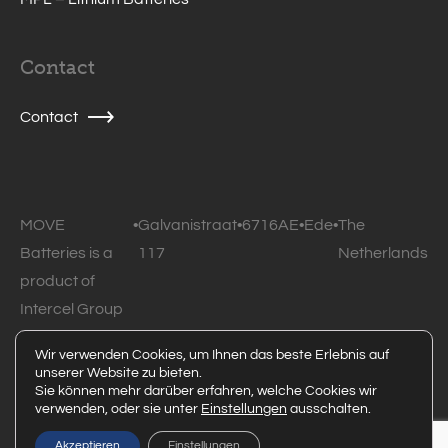
Contact
Contact
MOVE
•
Galvanistraat
•
6716AE
•
Ede
•
The
Batteries is a
117
Netherlands
product of
Intercel Group
B.V.
Wir verwenden Cookies, um Ihnen das beste Erlebnis auf
unserer Website zu bieten.
© 2026 MOVE Batteries • All rights reserved •
Privacy
Sie können mehr darüber erfahren, welche Cookies wir
verwenden, oder sie unter
Einstellungen
ausschalten.
statement
Powered by Code Blauw
Akzeptieren
Einstellungen