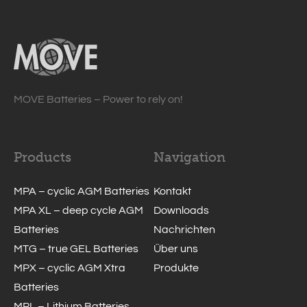
MOVE Batteries – Power to rely on!
Products
Navigation
MPA – cyclic AGM Batteries
Kontakt
MPA XL – deep cycle AGM
Downloads
Batteries
Nachrichten
MTG – true GEL Batteries
Über uns
MPX – cyclic AGM Xtra
Produkte
Batteries
MPL – Lithium Batteries