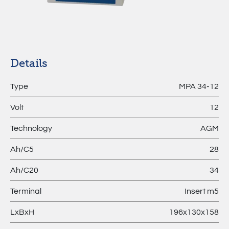
MPL –
Lithium
Batteries
Details
Type
MPA 34-12
Volt
12
Technology
AGM
Ah/C5
28
Ah/C20
34
Terminal
Insert m5
LxBxH
196x130x158