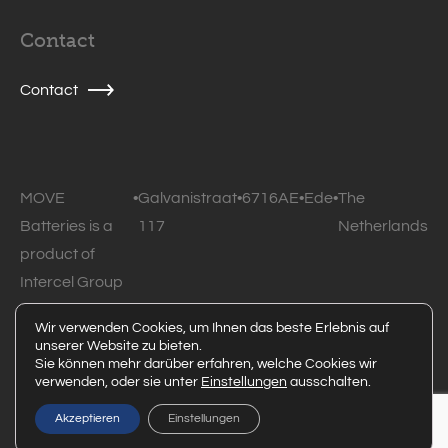
Contact
Contact
MOVE
•
Galvanistraat
•
6716AE
•
Ede
•
The
Batteries is a
117
Netherlands
product of
Intercel Group
B.V.
Wir verwenden Cookies, um Ihnen das beste Erlebnis auf
unserer Website zu bieten.
© 2026 MOVE Batteries • All rights reserved •
Privacy
Sie können mehr darüber erfahren, welche Cookies wir
verwenden, oder sie unter
Einstellungen
ausschalten.
statement
Powered by Code Blauw
Akzeptieren
Einstellungen