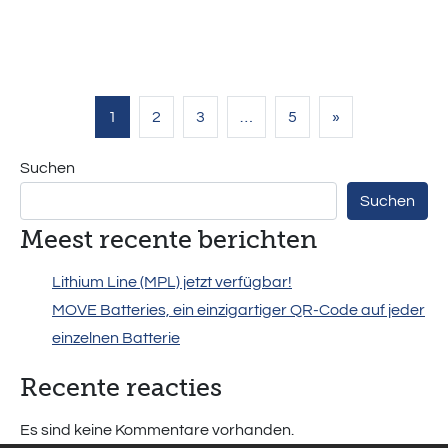
Beitragsnavigation
1
2
3
…
5
»
Suchen
Suchen
Meest recente berichten
Lithium Line (MPL) jetzt verfügbar!
MOVE Batteries, ein einzigartiger QR-Code auf jeder
einzelnen Batterie
Recente reacties
Es sind keine Kommentare vorhanden.