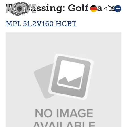
Toepassing:
Golf carts
MPL 51,2V160 HCBT
Move Batteries
Im looking for
MPA –
MPX –
Produkte
cyclic
cyclic
Productline 1
Downloads
AGM
AGM Xtra
Productline 2
Batteries
Batteries
Nachrichten
Productline 3
MPA XL –
Über uns
MTG –
deep cycle
Productline 4
Kontakt
true GEL
AGM
Productline 5
Batteries
Batteries