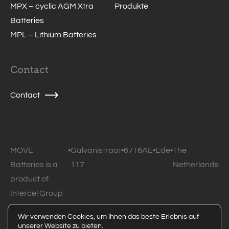
MPX – cyclic AGM Xtra
Produkte
Batteries
MPL – Lithium Batteries
Contact
Contact
MOVE
•
Galvanistraat
•
6716AE
•
Ede
•
The
Batteries is a
117
Netherlands
product of
Intercel Group
B.V.
Wir verwenden Cookies, um Ihnen das beste Erlebnis auf
unserer Website zu bieten.