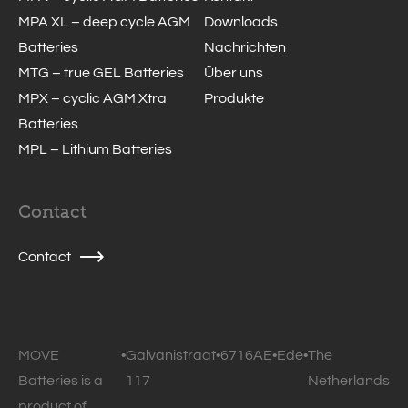
MPA XL – deep cycle AGM
Downloads
Batteries
Nachrichten
MTG – true GEL Batteries
Über uns
MPX – cyclic AGM Xtra
Produkte
Batteries
MPL – Lithium Batteries
Contact
Contact
MOVE
•
Galvanistraat
•
6716AE
•
Ede
•
The
Batteries is a
117
Netherlands
product of