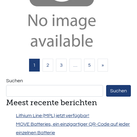
Beitragsnavigation
1
2
3
…
5
»
Suchen
Suchen
Meest recente berichten
Lithium Line (MPL) jetzt verfügbar!
MOVE Batteries, ein einzigartiger QR-Code auf jeder
einzelnen Batterie